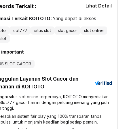
Lihat Detail
ords Terkait :
rmasi Terkait KOITOTO:
Yang dapat di akses
oto
slot777
situs slot
slot gacor
slot online
 slot
 important
US SLOT GACOR
ggulan Layanan Slot Gacor dan
manan di KOITOTO
agai situs slot online terpercaya, KOITOTO menyediakan
 Slot777 gacor hari ini dengan peluang menang yang jauh
h tinggi.
erapkan sistem fair play yang 100% transparan tanpa
pulasi untuk menjamin keadilan bagi setiap pemain.