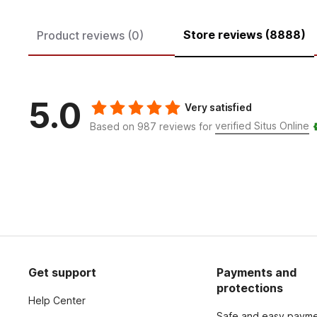
Store reviews (8888)
Product reviews (0)
5.0
Very satisfied
verified Situs Online
Based on 987 reviews for
Get support
Payments and
protections
Help Center
Safe and easy paym