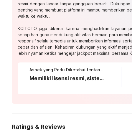
resmi dengan lancar tanpa gangguan berarti. Dukungan t
penting yang membuat platform ini mampu memberikan pen
waktu ke waktu.
KOITOTO juga dikenal karena menghadirkan layanan p
setiap hari guna mendukung aktivitas bermain para memb
responsif selalu tersedia untuk memberikan informasi ser
cepat dan efisien. Kehadiran dukungan yang aktif menj
lebih nyaman ketika mengejar jackpot maksimal bersama
Aspek yang Perlu Diketahui tentang KOITOTO
Memiliki lisensi resmi, sistem keamanan tinggi, serta persentase RTP optimal setiap harinya.
Ratings & Reviews