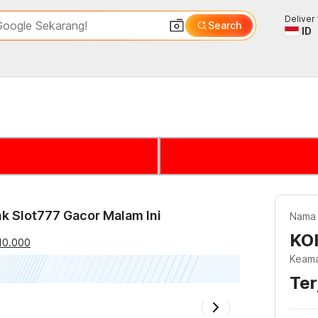
Deliver 
for?
oogle Sekarang!
Search
ID
cover
ink Slot777 Gacor Malam Ini
Nama 
KO
10.000
Keama
Ter
Next slide