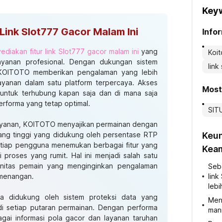
Keyw
 Link Slot777 Gacor Malam Ini
Info
diakan fitur link Slot777 gacor malam ini
yang
Koit
yanan profesional. Dengan dukungan sistem
link
i, KOITOTO memberikan pengalaman yang lebih
ayanan dalam satu platform terpercaya. Akses
Most
ntuk terhubung kapan saja dan di mana saja
rforma yang tetap optimal.
SIT
ayanan, KOITOTO menyajikan permainan dengan
enang tinggi yang didukung oleh persentase RTP
Keun
setiap pengguna menemukan berbagai fitur yang
Kea
proses yang rumit. Hal ini menjadi salah satu
nitas pemain yang menginginkan pengalaman
Seb
emenangan.
link
lebi
a didukung oleh sistem proteksi data yang
Men
 di setiap putaran permainan. Dengan performa
mani
ai informasi pola gacor dan layanan taruhan