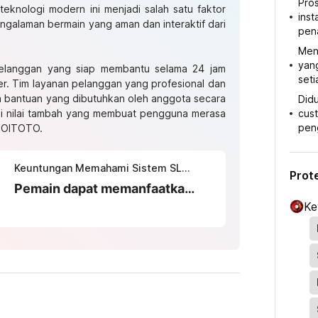
Pro
eknologi modern ini menjadi salah satu faktor
ins
galaman bermain yang aman dan interaktif dari
pen
Men
yan
elanggan yang siap membantu selama 24 jam
seti
er. Tim layanan pelanggan yang profesional dan
ta bantuan yang dibutuhkan oleh anggota secara
Did
adi nilai tambah yang membuat pengguna merasa
cus
pen
 KOITOTO.
Keuntungan Memahami Sistem SLOT GACOR
Prot
Pemain dapat memanfaatkan fitur link Slot777 gacor malam ini dengan jaminan pengalaman bermain yang aman, nyaman, dan penuh peluang kemenangan.
Ke